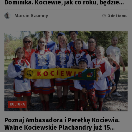
Dominika. Kociewie, jak co roku, będzie
miało swój dzień
Marcin Szumny
3 dni temu
KULTURA
Poznaj Ambasadora i Perełkę Kociewia.
Walne Kociewskie Plachandry już 15