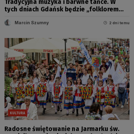
Tradycyjna muzyka i barwne tańce. W
tych dniach Gdańsk będzie „folklorem
malowany”
Marcin Szumny
2 dni temu
KULTURA
Radosne świętowanie na Jarmarku św.