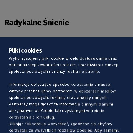
Radykalne Śnienie
Częścią procesu badawczego projektu Gdańsk
Przyszłości, prowadzonego przez Instytut
Pliki cookies
Kultury Miejskiej i infuture.instiute jest sesja
Wykorzystujemy pliki cookie w celu dostosowania oraz
Radykalnego Śnienia. Jednym z efektów
personalizacji zawartości i reklam, umożliwienia funkcji
społecznościowych i analizy ruchu na stronie.
prowadzonego procesu foresightowego
(foresight to metoda strategicznego
Informacje dotyczące sposobu korzystania z naszej
przewidywania pozwalająca na przygotowanie
witryny przekazujemy partnerom w obszarach mediów
się do nadchodzących zmian) będą scenariusze
społecznościowych, reklamy oraz analizy danych.
przyszłości dla Gdańska. Perspektywa
Partnerzy mogą łączyć te informacje z innymi danymi
otrzymanymi od Ciebie lub uzyskanymi w trakcie
czasowa przyjęta w ramach badań to 50 lat.
korzystania z ich usług.
Klikając “Akceptuję wszystkie“, zgadzasz się abyśmy
korzystali ze wszystkich rodzajów cookies. Aby samemu