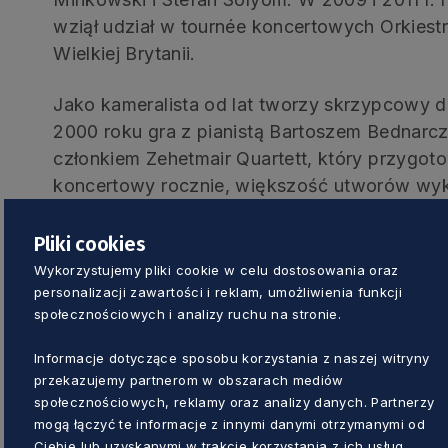
wziął udział w tournée koncertowych Orkiest
Wielkiej Brytanii.
Jako kameralista od lat tworzy skrzypcowy d
2000 roku gra z pianistą Bartoszem Bednarcz
członkiem Zehetmair Quartett, który przygot
koncertowy rocznie, większość utworów wyko
(ECM) z utworami Béli Bartóka i Paula Hind
d’Or de l’Anneé 2007. Jakub Jakowicz jest la
Pliki cookies
konkursach skrzypcowych w Lublinie (1993), W
Wykorzystujemy pliki cookie w celu dostosowania oraz
Takasaki w Japonii (1999). Posiada tytuł do
personalizacji zawartości i reklam, umożliwienia funkcji
społecznościowych i analizy ruchu na stronie.
r. uczy gry skrzypcowej na Uniwersytecie 
Warszawie.
Informacje dotyczące sposobu korzystania z naszej witryny
przekazujemy partnerom w obszarach mediów
Maciej Kułakowski
społecznościowych, reklamy oraz analizy danych. Partnerzy
mogą łączyć te informacje z innymi danymi otrzymanymi od
Ciebie lub uzyskanymi w trakcie korzystania z ich usług.