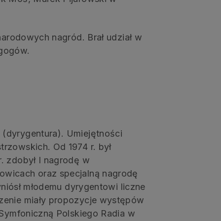
ynarodowych nagród. Brał udział w
agogów.
(dyrygentura). Umiejętności
rzowskich. Od 1974 r. był
. zdobył I nagrodę w
owicach oraz specjalną nagrodę
zyniósł młodemu dyrygentowi liczne
czenie miały propozycje występów
ą Symfoniczną Polskiego Radia w