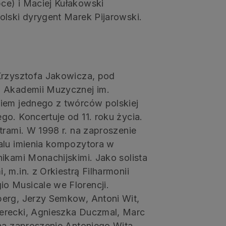
ce) i Maciej Kułakowski
olski dyrygent Marek Pijarowski.
Krzysztofa Jakowicza, pod
j Akademii Muzycznej im.
iem jednego z twórców polskiej
o. Koncertuje od 11. roku życia.
trami. W 1998 r. na zaproszenie
alu imienia kompozytora w
ikami Monachijskimi. Jako solista
 m.in. z Orkiestrą Filharmonii
o Musicale we Florencji.
berg, Jerzy Semkow, Antoni Wit,
erecki, Agnieszka Duczmal, Marc
na zaproszenie Antoniego Wita,