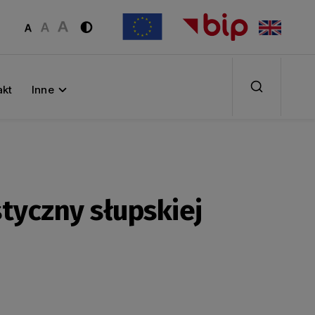
akt
Inne
tyczny słupskiej