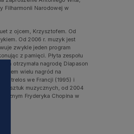
ry Filharmonii Narodowej w
uet z ojcem, Krzysztofem. Od
ykiem. Od 2006 r. muzyk jest
owuje zwykle jeden program
nując z pamięci. Płyta zespołu
emitha otrzymała nagrodę Diapason
ureatem wielu nagród na
attrelos we Francji (1995) i
ktora sztuk muzycznych, od 2004
Muzycznym Fryderyka Chopina w