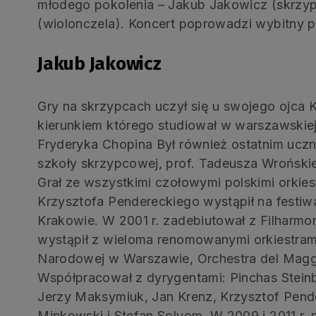
młodego pokolenia – Jakub Jakowicz (skrzyp
(wiolonczela). Koncert poprowadzi wybitny p
Jakub Jakowicz
Gry na skrzypcach uczył się u swojego ojca 
kierunkiem którego studiował w warszawskie
Fryderyka Chopina Był również ostatnim uczn
szkoły skrzypcowej, prof. Tadeusza Wrońskieg
Grał ze wszystkimi czołowymi polskimi orkies
Krzysztofa Pendereckiego wystąpił na festiw
Krakowie. W 2001 r. zadebiutował z Filharmon
wystąpił z wieloma renomowanymi orkiestrami,
Narodowej w Warszawie, Orchestra del Maggi
Współpracował z dyrygentami: Pinchas Stein
Jerzy Maksymiuk, Jan Krenz, Krzysztof Pend
Minkowski i Stefan Solyom. W 2009 i 2011 r. 