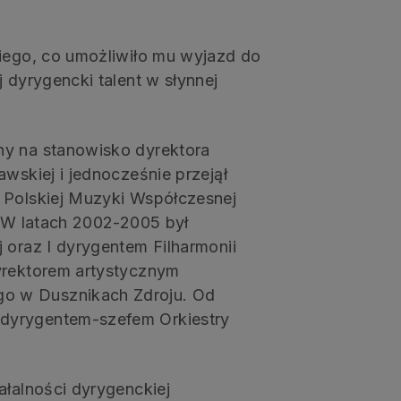
kiego, co umożliwiło mu wyjazd do
 dyrygencki talent w słynnej
ny na stanowisko dyrektora
wskiej i jednocześnie przejął
 Polskiej Muzyki Współczesnej
. W latach 2002-2005 był
 oraz I dyrygentem Filharmonii
yrektorem artystycznym
o w Dusznikach Zdroju. Od
dyrygentem-szefem Orkiestry
ałalności dyrygenckiej