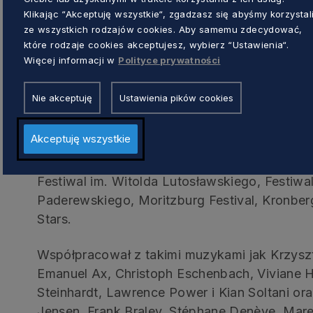
Urodzony w 1996 r. w Gdańsku. Grę na wiolon
Klikając “Akceptuję wszystkie“, zgadzasz się abyśmy korzystal
Jest laureatem Konkursu Królowej Elżbiety w
ze wszystkich rodzajów cookies. Aby samemu zdecydować,
które rodzaje cookies akceptujesz, wybierz “Ustawienia“.
i nagrody specjalnej na X Międzynarodowym
Więcej informacji w
Polityce prywatności
Witolda Lutosławskiego w Warszawie. Jako s
krajach Europy i świata, m.in. z Orkiestrą F
Nie akceptuję
Ustawienia pików cookies
Sinfoniettą Cracovią, Orkiestrą Filharmonii Ba
Kammerphilharmonie Bremen, Brussels Philha
Akceptuję wszystkie
kameralista brał udział w takich festiwalach, j
Los Angeles, Beijing Cello Festival, Festiwal
Festiwal im. Witolda Lutosławskiego, Festiwa
Paderewskiego, Moritzburg Festival, Kronberg
Stars.
Współpracował z takimi muzykami jak Krzysz
Emanuel Ax, Christoph Eschenbach, Viviane H
Steinhardt, Lawrence Power i Kian Soltani ora
Jensen, Frank Braley, Stéphane Denève, Mar