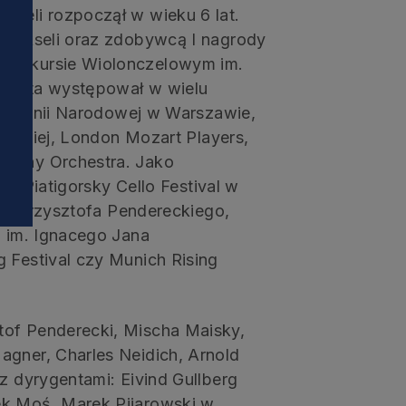
czeli rozpoczął w wieku 6 lat.
i
 Brukseli oraz zdobywcą I nagrody
 Konkursie Wiolonczelowym im.
olista występował w wielu
ilharmonii Narodowej w Warszawie,
łtyckiej, London Mozart Players,
rmony Orchestra. Jako
ak: Piatigorsky Cello Festival w
 im. Krzysztofa Pendereckiego,
l im. Ignacego Jana
 Festival czy Munich Rising
tof Penderecki, Mischa Maisky,
agner, Charles Neidich, Arnold
z dyrygentami: Eivind Gullberg
ek Moś, Marek Pijarowski w