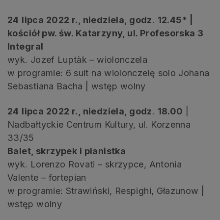
24
lipca 2022 r., niedziela, godz
.
12.45* |
kościół pw. św. Katarzyny, ul. Profesorska 3
Integral
wyk. Jozef Luptàk – wiolonczela
w programie: 6 suit na wiolonczelę solo Johana
Sebastiana Bacha | wstęp wolny
24
lipca 2022 r., niedziela, godz
.
18.00
|
Nadbałtyckie Centrum Kultury, ul. Korzenna
33/35
Balet, skrzypek i pianistka
wyk. Lorenzo Rovati – skrzypce, Antonia
Valente – fortepian
w programie: Strawiński, Respighi, Głazunow |
wstęp wolny