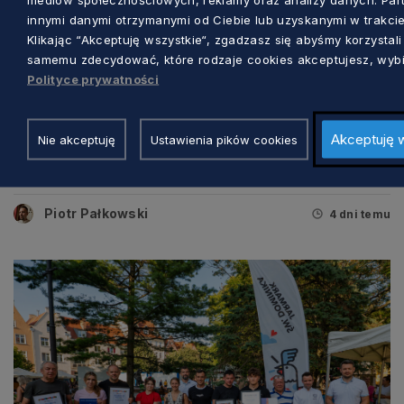
innymi danymi otrzymanymi od Ciebie lub uzyskanymi w trakcie 
Klikając “Akceptuję wszystkie“, zgadzasz się abyśmy korzystal
samemu zdecydować, które rodzaje cookies akceptujesz, wybie
Polityce prywatności
KULTURA
Akceptuję 
Nie akceptuję
Ustawienia pików cookies
Poznaj Ambasadora i Perełkę Kociewia.
Walne Kociewskie Plachandry już 15
sierpnia
Piotr Pałkowski
4 dni temu