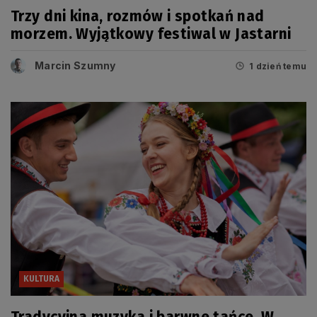
Trzy dni kina, rozmów i spotkań nad
morzem. Wyjątkowy festiwal w Jastarni
Marcin Szumny
1 dzień temu
KULTURA
Tradycyjna muzyka i barwne tańce. W