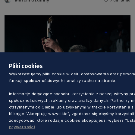
7 dni temu
Pliki cookies
Wykorzystujemy pliki cookie w celu dostosowania oraz personal
funkcji społecznościowych i analizy ruchu na stronie.
KULTURA
Informacje dotyczące sposobu korzystania z naszej witryny 
społecznościowych, reklamy oraz analizy danych. Partnerzy mo
Jacek Głomb z Grand Yorickiem. To wyraz
otrzymanymi od Ciebie lub uzyskanymi w trakcie korzystania z 
uznania dla twórczej odwagi artysty
Klikając “Akceptuję wszystkie“, zgadzasz się abyśmy korzysta
zdecydować, które rodzaje cookies akceptujesz, wybierz “Usta
prywatności
Dorota Kulka
7 dni temu