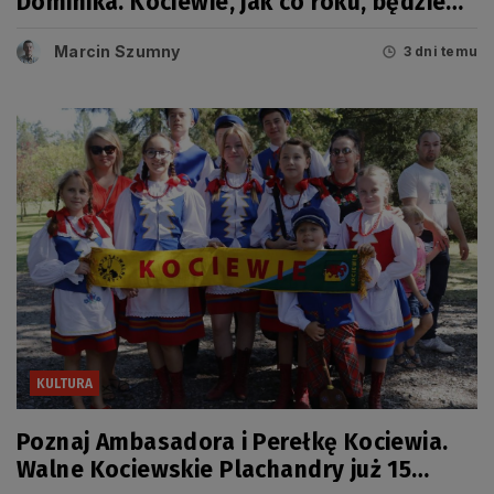
Dominika. Kociewie, jak co roku, będzie
miało swój dzień
Marcin Szumny
3 dni temu
KULTURA
Poznaj Ambasadora i Perełkę Kociewia.
Walne Kociewskie Plachandry już 15