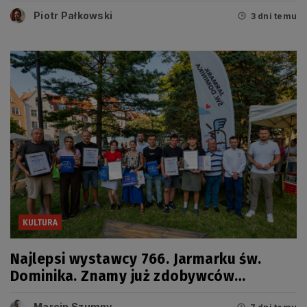
sierpnia
Piotr Pałkowski
3 dni temu
KULTURA
Najlepsi wystawcy 766. Jarmarku św.
Dominika. Znamy już zdobywców
tegorocznych Grand Prix
Marcin Szumny