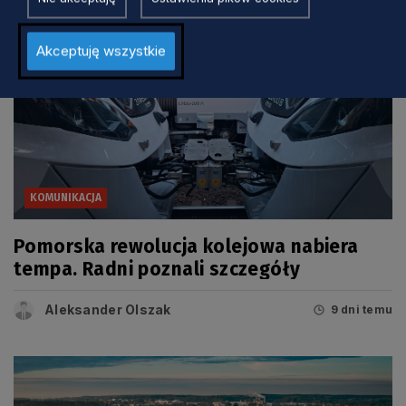
Akceptuję wszystkie
KOMUNIKACJA
Pomorska rewolucja kolejowa nabiera
tempa. Radni poznali szczegóły
Aleksander Olszak
9 dni temu