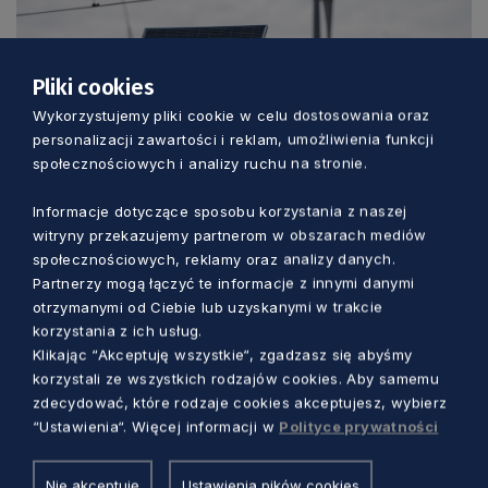
Pliki cookies
Wykorzystujemy pliki cookie w celu dostosowania oraz
personalizacji zawartości i reklam, umożliwienia funkcji
społecznościowych i analizy ruchu na stronie.
Informacje dotyczące sposobu korzystania z naszej
witryny przekazujemy partnerom w obszarach mediów
społecznościowych, reklamy oraz analizy danych.
KOMUNIKACJA
Partnerzy mogą łączyć te informacje z innymi danymi
otrzymanymi od Ciebie lub uzyskanymi w trakcie
Zatrzymaj się na przejeździe kolejowym.
korzystania z ich usług.
Bezpieczny STOP to Twoje życie
Klikając “Akceptuję wszystkie“, zgadzasz się abyśmy
korzystali ze wszystkich rodzajów cookies. Aby samemu
Aleksander Olszak
7 dni temu
zdecydować, które rodzaje cookies akceptujesz, wybierz
“Ustawienia“. Więcej informacji w
Polityce prywatności
Nie akceptuję
Ustawienia pików cookies