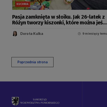
KUCHNIA
Pasja zamknięta w słoiku. Jak 26-latek z
Różyn tworzy kiszonki, które można jeść
na okrągło?
Dorota Kulka
9 miesięcy tem
Poprzednia strona