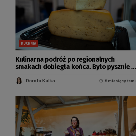
KUCHNIA
Kulinarna podróż po regionalnych
smakach dobiegła końca. Było pysznie i
kolorowo
Dorota Kulka
5 miesięcy tem