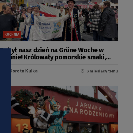
KUCHNIA
To był nasz dzień na Grüne Woche w
Berlinie! Królowały pomorskie smaki,
tradycja i kultura [FOTO]
Dorota Kulka
6 miesięcy temu
i