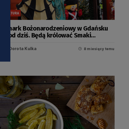
KULTURA
Jarmark Bożonarodzeniowy w Gdańsku
już od dziś. Będą królować Smaki
Pomorza
Dorota Kulka
8 miesięcy temu