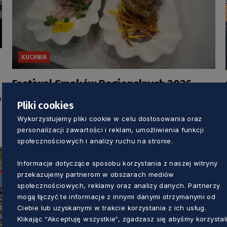
KUCHNIA
Festiwal Smaków Regionalnych 2026.
Przed nami druga edycja wyjątkowego
u
Pliki cookies
wydarzenia
Wykorzystujemy pliki cookie w celu dostosowania oraz
Dorota Kulka
5 miesięcy temu
personalizacji zawartości i reklam, umożliwienia funkcji
społecznościowych i analizy ruchu na stronie.
Informacje dotyczące sposobu korzystania z naszej witryny
przekazujemy partnerom w obszarach mediów
społecznościowych, reklamy oraz analizy danych. Partnerzy
mogą łączyć te informacje z innymi danymi otrzymanymi od
Ciebie lub uzyskanymi w trakcie korzystania z ich usług.
Klikając “Akceptuję wszystkie“, zgadzasz się abyśmy korzystal