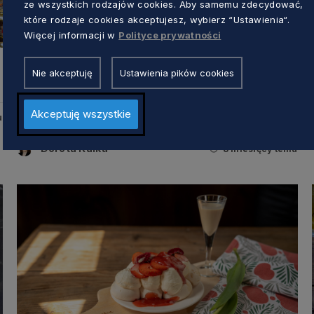
ze wszystkich rodzajów cookies. Aby samemu zdecydować,
które rodzaje cookies akceptujesz, wybierz “Ustawienia“.
Więcej informacji w
Polityce prywatności
KUCHNIA
Nie akceptuję
Ustawienia pików cookies
Koncert symfoniczny na Ołowiance.
Melomani usłyszą fragmenty „Dziadka
Akceptuję wszystkie
u
do orzechów” Czajkowskiego
Dorota Kulka
8 miesięcy temu