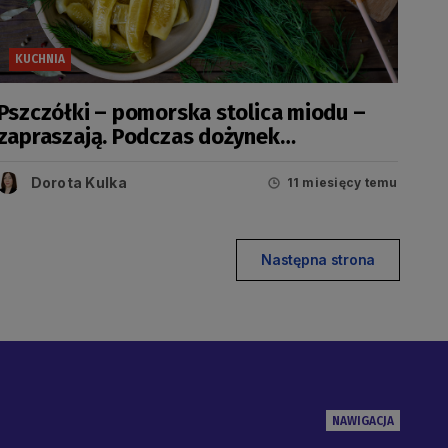
KUCHNIA
Pszczółki – pomorska stolica miodu –
zapraszają. Podczas dożynek
wojewódzkich go skosztujesz
Dorota Kulka
11 miesięcy temu
Następna strona
NAWIGACJA