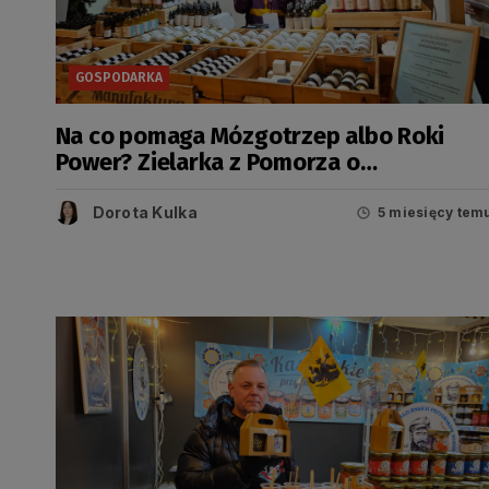
GOSPODARKA
Na co pomaga Mózgotrzep albo Roki
Power? Zielarka z Pomorza o
wyjątkowych produktach z chwastów
Dorota Kulka
5 miesięcy tem