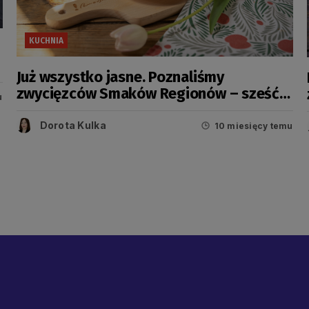
KUCHNIA
Już wszystko jasne. Poznaliśmy
zwycięzców Smaków Regionów – sześć
u
kulinarnych Pereł trafiło na Pomorze
Dorota Kulka
10 miesięcy temu